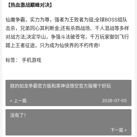
【热血激战巅峰对决】
仙魔争霸，实力为尊，强者为王败者为寇;全球BOSS组队
击杀，兄弟同心其利断金;还有杀戮战场、千人混战等多样
对战方法;决定华山，争强斗法破苍穹，千万玩家御剑飞行
踏上王者征途，只为成为仙侠界的不朽传奇!
标签： 手机游戏
朕的如龙争霸官方版和黑神话悟空官方版哪个好玩
« 上一篇
2026-07-05
没有了！
下一篇 »