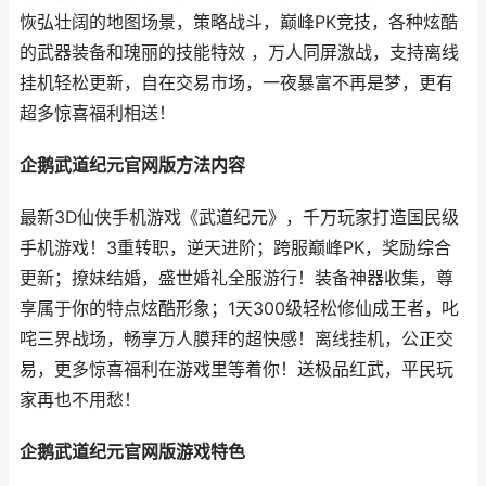
恢弘壮阔的地图场景，策略战斗，巅峰PK竞技，各种炫酷
的武器装备和瑰丽的技能特效 ，万人同屏激战，支持离线
挂机轻松更新，自在交易市场，一夜暴富不再是梦，更有
超多惊喜福利相送！
企鹅武道纪元官网版方法内容
最新3D仙侠手机游戏《武道纪元》，千万玩家打造国民级
手机游戏！3重转职，逆天进阶；跨服巅峰PK，奖励综合
更新；撩妹结婚，盛世婚礼全服游行！装备神器收集，尊
享属于你的特点炫酷形象；1天300级轻松修仙成王者，叱
咤三界战场，畅享万人膜拜的超快感！离线挂机，公正交
易，更多惊喜福利在游戏里等着你！送极品红武，平民玩
家再也不用愁！
企鹅武道纪元官网版游戏特色