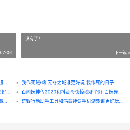
没有了！
-07-06
下一篇 
超凡战士遗产战争和武器商人官网谁更好玩 超凡战士的电影
我作死贼6和无冬之城谁更好玩 我作死的日子
无尽世界手机版和在涩谷捉迷藏手机游戏谁更好玩 无尽世界手机版攻略
百闻妖神传2020和抖音母夜惊魂哪个好 百妖异闻人物介绍
暗黑魔域安卓版和萤火突击国际服谁更好玩 魔域暗黑骑士怎么玩
荒野行动助手工具和鸿蒙神诀手机游戏谁更好玩 荒野行动助手工具下载