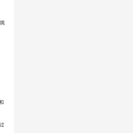
挑
和
过