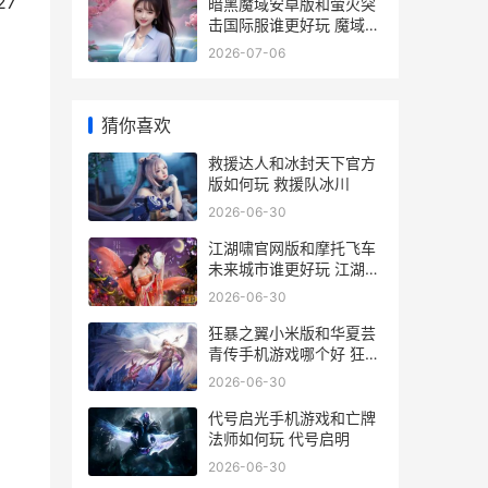
7
暗黑魔域安卓版和萤火突
击国际服谁更好玩 魔域暗
黑骑士怎么玩
2026-07-06
猜你喜欢
救援达人和冰封天下官方
版如何玩 救援队冰川
2026-06-30
江湖啸官网版和摩托飞车
未来城市谁更好玩 江湖啸
骗局
2026-06-30
狂暴之翼小米版和华夏芸
青传手机游戏哪个好 狂暴
之翼游戏下载
2026-06-30
代号启光手机游戏和亡牌
法师如何玩 代号启明
2026-06-30