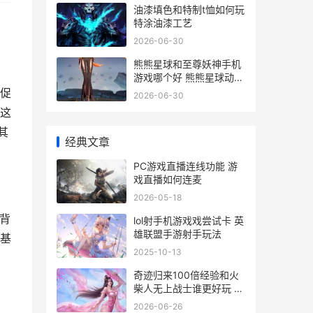
油漆填色和特制t恤如何玩
特涂油漆工艺
2026-06-30
熊熊星球和至尊妖神手机
游戏哪个好 熊熊星球动画
片
促
2026-06-30
这
其
经典文章
PC游戏直播连线功能 游
戏直播如何连麦
2026-05-18
戏背
lol射手机游戏戏尝试卡 英
雄联盟手游射手玩法
基
2025-10-13
奇迹归来100倍经验和火
柴人无上战士谁更好玩 奇
迹王者归来在哪儿下载
2026-06-26