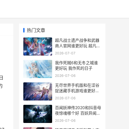
热门文章
超凡战士遗产战争和武器
商人官网谁更好玩 超凡战
士的电影
2026-07-07
我作死贼6和无冬之城谁
更好玩 我作死的日子
2026-07-06
日
无尽世界手机版和在涩谷
的
捉迷藏手机游戏谁更好玩
无尽世界手机版攻略
2026-07-06
百闻妖神传2020和抖音母
夜惊魂哪个好 百妖异闻人
物介绍
2026-07-06