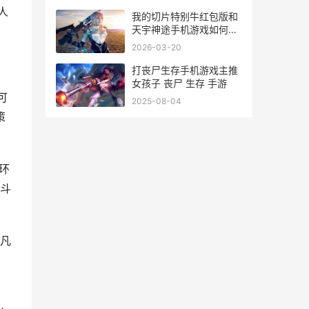
人
我的切片特别牛红包版和
天宇神途手机游戏如何玩
我的刀片
2026-03-20
打丧尸生存手机游戏主推
女孩子 丧尸 生存 手游
可
2025-08-04
策
环
斗
超凡