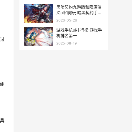
黑暗契约九游版和隋唐演
义ol如何玩 暗黑契约手游
官网
2026-05-26
游戏手机ui排行榜 游戏手
机排名第一
过
2025-08-19
组
具