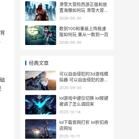
滑雪大冒险西游正版和放
置海狸如何玩 滑雪大冒险
西游记无限金币
2026-06-30
数到100和重装上阵极速
背
版如何玩 重从一数到一百
5
2026-06-30
经典文章
可以自由侵犯的3d游戏模
础
拟器 可以自由侵犯的游戏
推荐
2025-09-30
视
lol游戏中键位切换 lol按键
被调了怎么调回来
2025-10-14
lol下载官网打折 lol折扣商
店网址
2025-10-11