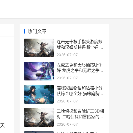
热门文章
连击无十根手指头游度娘
版和汉姆斯特丹哪个好 连
击无十根手指什么意思
2026-07-07
龙虎之争和无尽仙路哪个
好 龙虎之争和无尽之争区
别
2026-07-07
人
猫咪家园物语和达猫小分
队炼金哪个好 猫咪庭院物
语攻略
2026-07-07
二哈侦探和冒险矿工3D相
对 二哈侦探和冒险家的区
别
2026-07-07
天