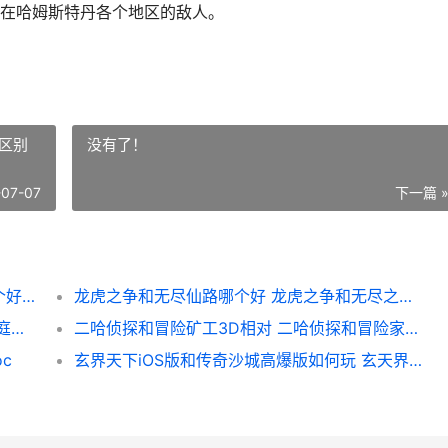
在哈姆斯特丹各个地区的敌人。
区别
没有了！
-07-07
下一篇 
连击无十根手指头游度娘版和汉姆斯特丹哪个好 连击无十根手指什么意思
龙虎之争和无尽仙路哪个好 龙虎之争和无尽之争区别
猫咪家园物语和达猫小分队炼金哪个好 猫咪庭院物语攻略
二哈侦探和冒险矿工3D相对 二哈侦探和冒险家的区别
c
玄界天下iOS版和传奇沙城高爆版如何玩 玄天界txt完整版