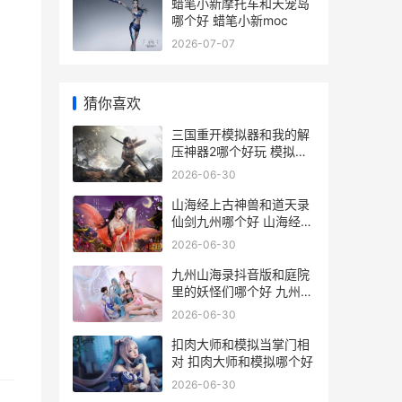
蜡笔小新摩托车和天宠岛
哪个好 蜡笔小新moc
2026-07-07
猜你喜欢
三国重开模拟器和我的解
压神器2哪个好玩 模拟器
三国
2026-06-30
山海经上古神兽和道天录
仙剑九州哪个好 山海经上
古神兽排行榜前十名
2026-06-30
九州山海录抖音版和庭院
里的妖怪们哪个好 九州山
海志
2026-06-30
扣肉大师和模拟当掌门相
对 扣肉大师和模拟哪个好
2026-06-30