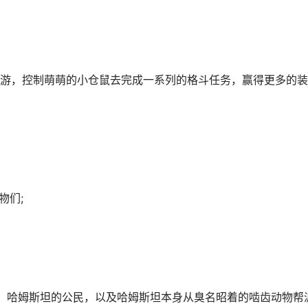
游，控制萌萌的小仓鼠去完成一系列的格斗任务，赢得更多的装
物们;
馆，哈姆斯坦的公民，以及哈姆斯坦本身从臭名昭着的啮齿动物帮