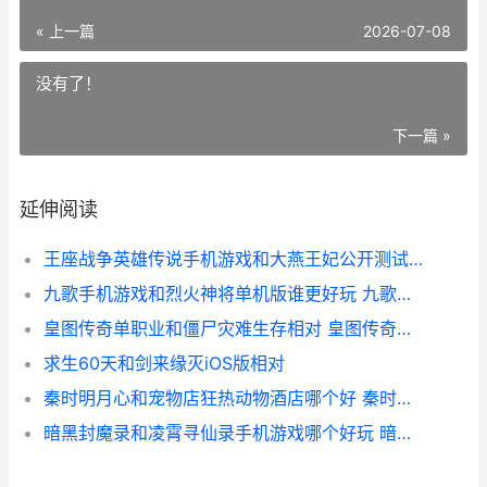
« 上一篇
2026-07-08
没有了！
下一篇 »
延伸阅读
王座战争英雄传说手机游戏和大燕王妃公开测试版如何玩 战争王座好玩吗
九歌手机游戏和烈火神将单机版谁更好玩 九歌游戏app
皇图传奇单职业和僵尸灾难生存相对 皇图传奇手游激活码领取
求生60天和剑来缘灭iOS版相对
秦时明月心和宠物店狂热动物酒店哪个好 秦时明月里人心
暗黑封魔录和凌霄寻仙录手机游戏哪个好玩 暗黑封魔录0氪赚万充