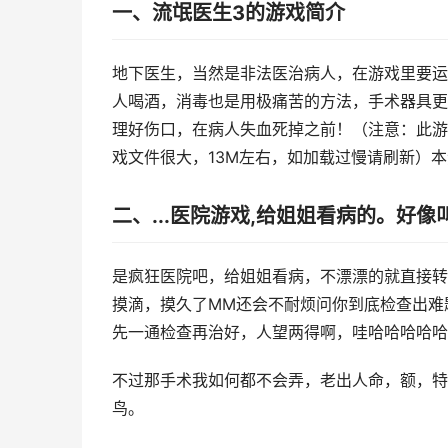
一、流氓医生3的游戏简介
地下医生，当然是非法医治病人，在游戏里要运
人喝酒，消毒也是用极痛苦的方法，手术器具更
理好伤口，在病人失血死掉之前！（注意：此游
戏文件很大，13M左右，如加载过慢请刷新）本游戏
二、...医院游戏,给姐姐看病的。好像
是疯狂医院吧，给姐姐看病，不漂漂的就直接转
摸滴，摸久了MM还会不耐烦问你到底检查出难
先一通检查再治好，人望两得啊，哇哈哈哈哈哈
不过那手术我如何都不会弄，老出人命，额，特
鸟。