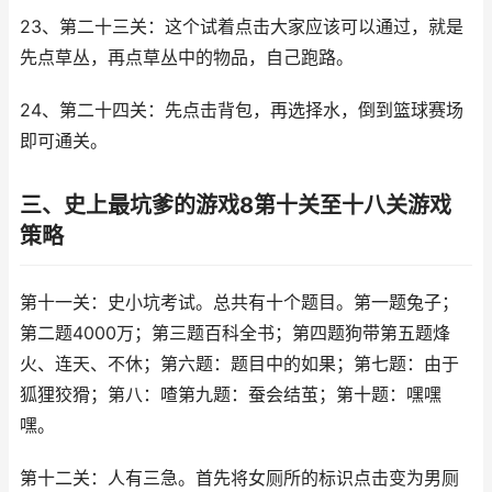
23、第二十三关：这个试着点击大家应该可以通过，就是
先点草丛，再点草丛中的物品，自己跑路。
24、第二十四关：先点击背包，再选择水，倒到篮球赛场
即可通关。
三、史上最坑爹的游戏8第十关至十八关游戏
策略
第十一关：史小坑考试。总共有十个题目。第一题兔子；
第二题4000万；第三题百科全书；第四题狗带第五题烽
火、连天、不休；第六题：题目中的如果；第七题：由于
狐狸狡猾；第八：喳第九题：蚕会结茧；第十题：嘿嘿
嘿。
第十二关：人有三急。首先将女厕所的标识点击变为男厕