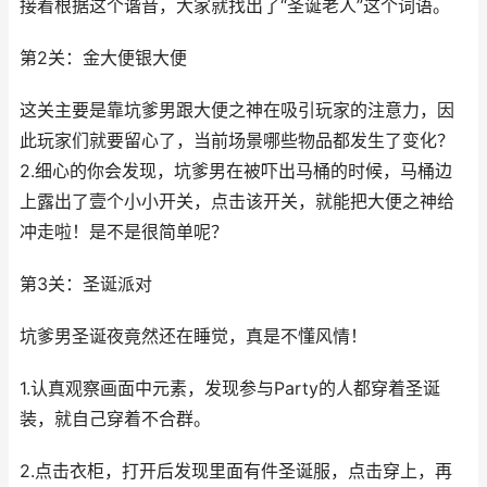
接着根据这个谐音，大家就找出了“圣诞老人”这个词语。
第2关：金大便银大便
这关主要是靠坑爹男跟大便之神在吸引玩家的注意力，因
此玩家们就要留心了，当前场景哪些物品都发生了变化？
2.细心的你会发现，坑爹男在被吓出马桶的时候，马桶边
上露出了壹个小小开关，点击该开关，就能把大便之神给
冲走啦！是不是很简单呢？
第3关：圣诞派对
坑爹男圣诞夜竟然还在睡觉，真是不懂风情！
1.认真观察画面中元素，发现参与Party的人都穿着圣诞
装，就自己穿着不合群。
2.点击衣柜，打开后发现里面有件圣诞服，点击穿上，再