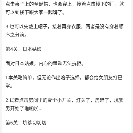
点击桌子上的圣诞帽，也会穿上，接着点击楼下的门，就
可以到楼下跟大家一起嗨了。
3.也可以先戴上帽子，接着再穿衣服，两者是没有穿着顺
序之分滴。
第4关：日本姑娘
面对日本姑娘，内心的躁动无法抗拒。
1.本关略简单，但无论作出啥子选择，都会给女朋友打巴
掌。
2.试着点击房间里的壹个小开关，灯关了，房暗了，坑爹
男开始了啪啪啪…
第5关：坑爹切切切