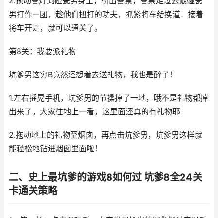
2.拖动警灯到碰瓷男身上，引出警察，警察走过去跟碰瓷
男打作一团，趁他们扭打的功夫，抓紧将车给换道，接着
将车开走，就可以通关了。
第8关：我要派礼物
坑爹男这穷B竟然还想着去送礼物，我也是醉了！
1.左右摇晃手机，坑爹男的节操掉了一地，哦不是礼物都掉
出来了，大家往地上一看，这里面还真的有礼物耶！
2.拖动地上的礼物至烟囱，再点击坑爹男，坑爹男这样就
能轻松地钻进烟囱里面啦！
二、史上最坑爹的游戏8如何过 坑爹8全24关
卡通关策略