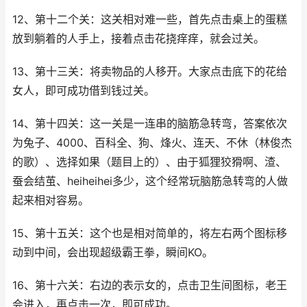
12、第十二个关：这关相对难一些，首先点击桌上的蛋糕
放到躺着的人手上，接着点击花挠痒痒，就会过关。
13、第十三关：将卖物品的人移开。大家点击底下的花给
女人，即可成功借到钱过关。
14、第十四关：这一关是一连串的脑筋急转弯，答案依次
为兔子、4000、百科全、狗、烽火、连天、不休（林俊杰
的歌）、选择如果（题目上的）、由于狐狸狡猾啊、渣、
蚕会结茧、heiheihei多少，这个经常玩脑筋急转弯的人做
起来相对容易。
15、第十五关：这个也是相对简单的，将左右两个图标移
动到中间，会出现超级霸王拳，瞬间KO。
16、第十六关：右边的表示女的，点击卫生间图标，老王
会进入，再点击一次，即可成功。