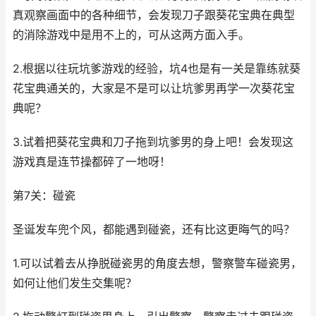
真观察画面中的各种细节，会发现刀子跟葵花宝典在典型
的消除游戏中是用不上的，可从这两方面入手。
2.根据以往玩坑爹游戏的经验，坑4也是有一关是靠练就葵
花宝典通关的，大家是不是可以让坑爹男再学一次葵花宝
典呢？
3.试着把葵花宝典和刀子拖到坑爹男的身上吧！会发现这
游戏真是连节操都碎了一地呀！
第7关：碰瓷
圣诞发车兜个风，都能遇到碰瓷，还有比这更晦气的吗？
1.可以试着去从挣脱碰瓷男的角度去想，警察警车碰瓷男，
如何让他们发生交集呢？