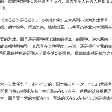
的一款武侠题材PC客户端国内游戏，属大型多人在线人物扮演
内测。
《说英雄谁是英雄》、《神州奇侠》三大系列小说为游戏背景，
怨、朝堂纷争、帮派仇杀、情感纠葛、市井百态等北宋生活画卷
耍的游戏。而且还是那种把江湖做的很真正的那种。逆水寒由于
故事都特别完整，其风景在某种程度上来说，还是很符合我的审
国风武侠特色的还融入了很多梦幻的景色，像谪仙岛就是仙气之
常一天龙任务了，必不可少的；副本每天打一次，可以出紫装备
区紫价格2w铜钱左右，金价目前在0.7左右，后期的话会根据游
，而且壹个紫的大概在1.4，百炼的话在35左右可以说是很值