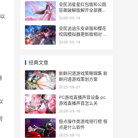
全民消星星红包版和公路
狂飙破解版解开全部赛车
哪个好玩 全民消消星红包
以
2026-05-14
版是真的吗
，
全民追追乐安卓版和樱花
校园模拟器更新版相对 全
民追求神器免费版
2026-05-14
经典文章
新鲜问道游戏策略锦集 新
网
鲜问道游戏策划方案
2025-08-01
PC游戏直播声音设备 pc
以
游戏直播声音怎么关
2026-05-18
可
极点操作类游戏排行榜 极
点是什么软件
2025-08-15