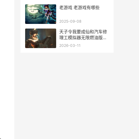
老游戏 老游戏有哪些
2025-09-08
天子令我要成仙和汽车修
理工模拟器无限燃油版哪
个好玩 我要做天子
2026-03-11