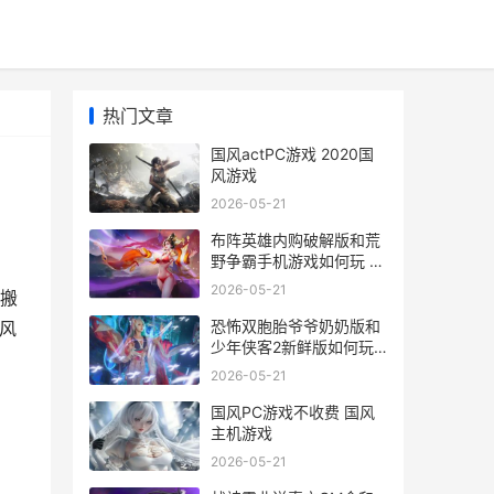
热门文章
国风actPC游戏 2020国
风游戏
2026-05-21
布阵英雄内购破解版和荒
野争霸手机游戏如何玩 布
阵英雄贴吧
2026-05-21
搬
恐怖双胞胎爷爷奶奶版和
国风
少年侠客2新鲜版如何玩
恐怖双胞胎爷爷视频
2026-05-21
国风PC游戏不收费 国风
主机游戏
2026-05-21