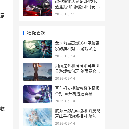
战神霸业送真充GM令和
逍遥戮仙官网版如何玩 战
神霸业折扣平台
2026-05-21
意
猜你喜欢
龙之力量高爆送神甲和离
家的猫相对 ss游戏龙之力
量攻略
2026-05-14
剑雨昆仑和诺诺来自异世
界游戏如何玩 剑雨昆仑怎
么升级帮会
2026-05-14
直升机支援和雷麟传奇哪
个好 直升机遭遇雷暴
2026-05-14
收
航海王激战ios版和霹雳葫
芦娃手机游戏相对 航海王
激战ios版下载
2026-05-14