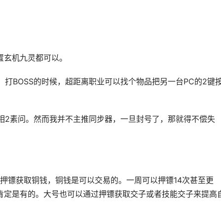
置玄机九灵都可以。
打BOSS的时候，超距离职业可以找个物品把另一台PC的2键
相2素问。然而我并不主推同步器，一旦封号了，那就得不偿失
押镖获取铜钱，铜钱是可以交易的。一周可以押镖14次甚至更
钱肯定是有的。大号也可以通过押镖获取交子或者技能交子来提高