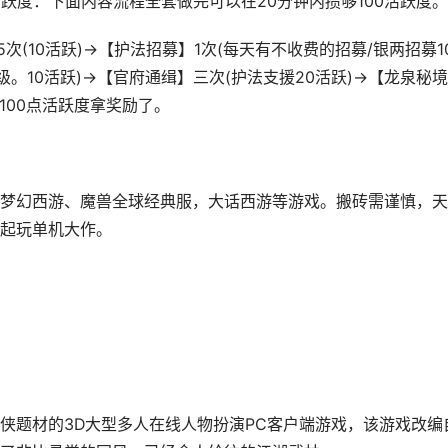
跃度：下面内容流程全套做完可以在20分钟内攒够100活跃度。
次(10活跃)→【护法招募】1次(每天有不收费的招募/银两招募1
。10活跃)→【官府通缉】三次(护法支援20活跃)→【龙泉秘
够100点活跃度拿奖励了。
梦幻西游、魔兽全球经典服，大话西游等游戏。搬砖需谨慎，天
起玩单机大作。
侠题材的3D大型多人在线人物扮演PC客户端游戏，该游戏改编