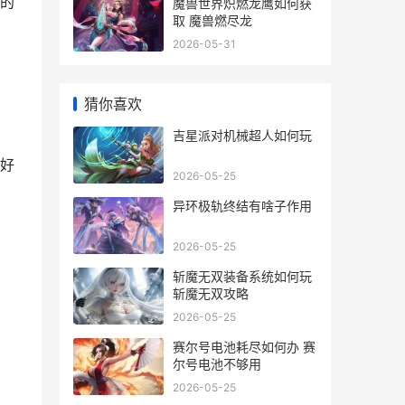
的
魔兽世界炽燃龙鹰如何获
取 魔兽燃尽龙
2026-05-31
猜你喜欢
吉星派对机械超人如何玩
好
2026-05-25
异环极轨终结有啥子作用
2026-05-25
斩魔无双装备系统如何玩
斩魔无双攻略
2026-05-25
赛尔号电池耗尽如何办 赛
尔号电池不够用
2026-05-25