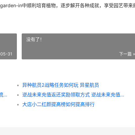
arden-in中顺利培育植物，逐步解开各种成就，享受园艺带来
没有了！
-05-31
下一篇 
异种航员2战略任务如何玩 异星航员
王者世界元流之子特殊技能方法 王者世界元流之子套装
逆战未来充值返还奖励领取方式 逆战未来充值返利入口
大店小二红颜提高榜如何提高排行