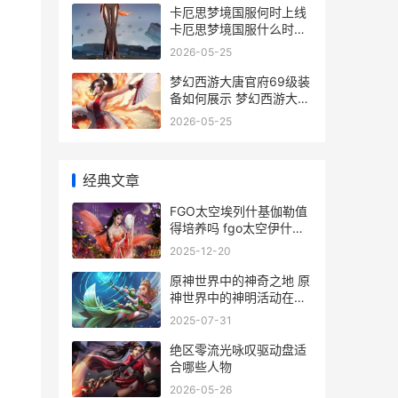
卡厄思梦境国服何时上线
卡厄思梦境国服什么时候
公测
2026-05-25
梦幻西游大唐官府69级装
备如何展示 梦幻西游大唐
官府是烟花区吗
2026-05-25
经典文章
FGO太空埃列什基伽勒值
得培养吗 fgo太空伊什塔
尔怎么获得
2025-12-20
原神世界中的神奇之地 原
神世界中的神明活动在线
观看
2025-07-31
绝区零流光咏叹驱动盘适
合哪些人物
2026-05-26