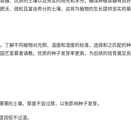
容器、优质的土壤以及充足的阳光和水分。确保种植容器有良好
肥沃、疏松且富含养分的土壤，这将为植物的生长提供坚实的基
。了解不同植物对光照、温度和湿度的标准，选择和之匹配的种
园艺爱慕者请教。优质的种子发芽率更高，为后续的培育奠定良
层薄薄的土壤，厚度不宜过厚，以免影响种子发芽。
壤湿润但不过湿。