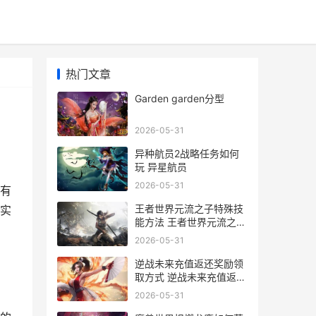
热门文章
Garden garden分型
2026-05-31
异种航员2战略任务如何
玩 异星航员
2026-05-31
有
王者世界元流之子特殊技
实
能方法 王者世界元流之子
套装
2026-05-31
逆战未来充值返还奖励领
取方式 逆战未来充值返利
入口
2026-05-31