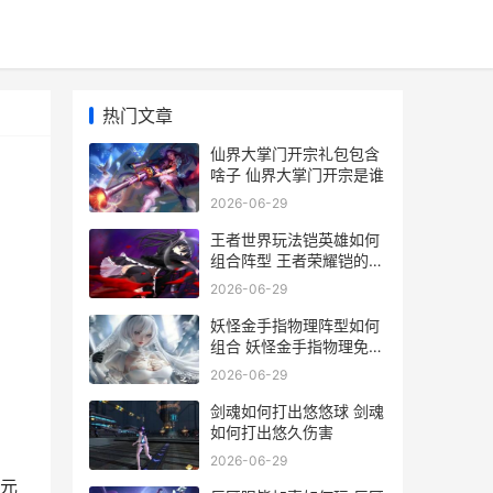
热门文章
仙界大掌门开宗礼包包含
啥子 仙界大掌门开宗是谁
2026-06-29
王者世界玩法铠英雄如何
组合阵型 王者荣耀铠的玩
法技巧2021
2026-06-29
妖怪金手指物理阵型如何
组合 妖怪金手指物理免疫
怎么打
2026-06-29
剑魂如何打出悠悠球 剑魂
如何打出悠久伤害
2026-06-29
元