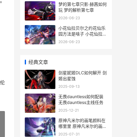
。
梦的第七章只影·赫茜如何
玩 梦的解析第七章
2026-06-23
小花仙拉贝尔之约花仙乐
园方法是啥子 小花仙拉贝
尔之约页游互通版
2026-06-23
经典文章
剑星妮姬DLC如何解开 剑
姬出星蚀
伦
2025-09-13
无畏dauntless如何配装
无畏dauntless主线任务
2025-12-21
原神凡米尔的画笔颜料在
哪里里 原神凡米尔的画怎
»
么画
2025-07-31