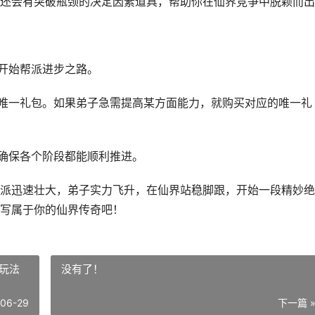
还会有突破瓶颈的决定因素道具，帮助你在仙界竞争中脱颖而出
，开始帮派进步之路。
子唯一礼包。如果弟子急需提高某方面能力，就购买对应的唯一礼
，确保各个阶段都能顺利推进。
派迅速壮大，弟子实力飞升，在仙界站稳脚跟，开始一段精妙绝
写属于你的仙界传奇吧！
玩法
没有了！
-06-29
下一篇 