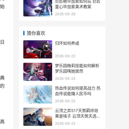
巨匠眼毕加索如何玩 巨匠
始
童心毕加索美术教案
2026-06-29
猜你喜欢
日
归环如何养成
2026-06-23
梦乐园梅莉技能如何解析
梦乐园咦她居然
典
2026-06-23
的
热血传说如何提高战力 热
血传说能赚人民币吗
2026-06-23
云顶之弈S17天煞羁绊效
果是啥子 云顶天煞天选什
高
么意思
2026-06-23