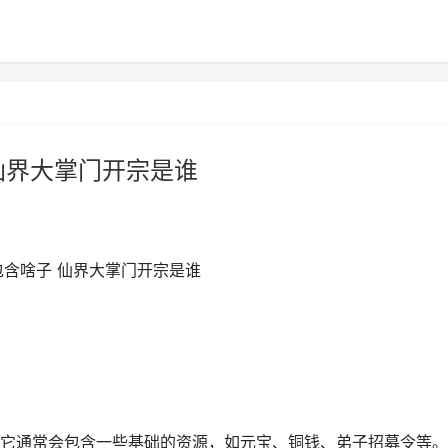
仙界大掌门开宗是谁
包含啥子 仙界大掌门开宗是谁
它通常会包含一些基础的资源，如元宝、铜钱、弟子招募令等。