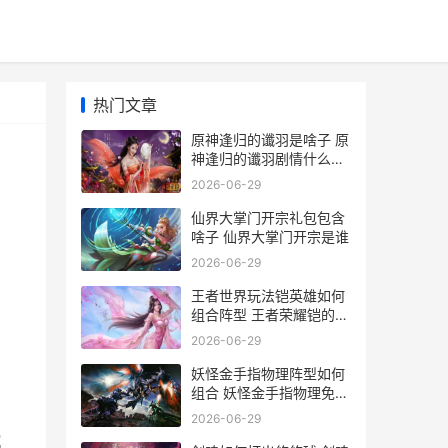
热门文章
原神逢归的谶羽是啥子 原
神逢归的谶羽剧情什么时
候
2026-06-29
仙界大掌门开宗礼包包含
啥子 仙界大掌门开宗是谁
2026-06-29
王者世界玩法铠英雄如何
组合阵型 王者荣耀铠的玩
法技巧2021
2026-06-29
妖怪金手指物理阵型如何
组合 妖怪金手指物理免疫
怎么打
2026-06-29
属