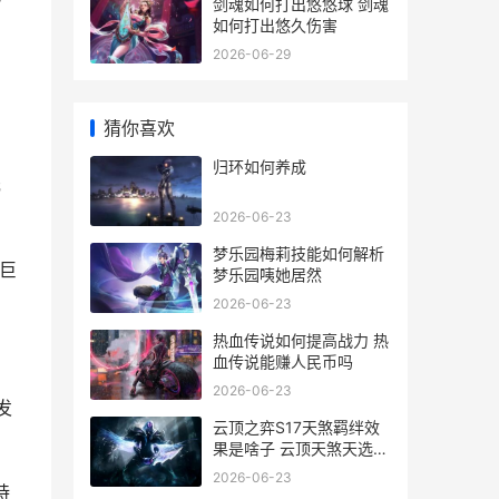
剑魂如何打出悠悠球 剑魂
如何打出悠久伤害
2026-06-29
猜你喜欢
。
归环如何养成
元
2026-06-23
梦乐园梅莉技能如何解析
巨
梦乐园咦她居然
2026-06-23
热血传说如何提高战力 热
血传说能赚人民币吗
2026-06-23
发
云顶之弈S17天煞羁绊效
果是啥子 云顶天煞天选什
么意思
2026-06-23
持