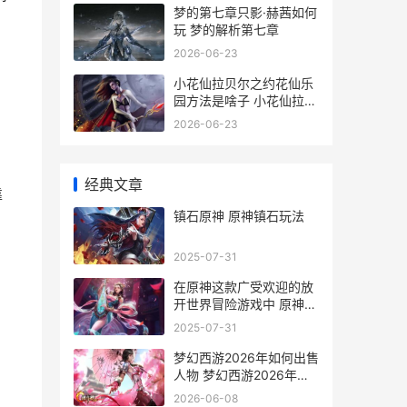
梦的第七章只影·赫茜如何
玩 梦的解析第七章
2026-06-23
小花仙拉贝尔之约花仙乐
园方法是啥子 小花仙拉贝
尔之约页游互通版
2026-06-23
经典文章
靠
镇石原神 原神镇石玩法
2025-07-31
在原神这款广受欢迎的放
开世界冒险游戏中 原神受
众
2025-07-31
梦幻西游2026年如何出售
人物 梦幻西游2026年劳
动节活动
2026-06-08