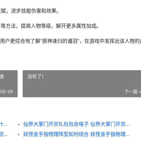
天赋，进步技能伤害和效果。
材料等方法，提高人物等级，解开更多属性加成。
用户更综合地了解“原神逢归的谶羽”，在游戏中发挥出该人物的
谁
没有了！
-06-29
下一篇 
原神逢归的谶羽是啥子 原神逢归的谶羽剧情什么时候
仙界大掌门开宗礼包包含啥子 仙界大掌门开宗是谁
王者世界玩法铠英雄如何组合阵型 王者荣耀铠的玩法技巧2021
妖怪金手指物理阵型如何组合 妖怪金手指物理免疫怎么打