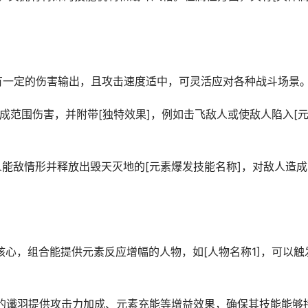
击都有一定的伤害输出，且攻击速度适中，可灵活应对各种战斗场景
造成范围伤害，并附带[独特效果]，例如击飞敌人或使敌人陷入[
人能敌情形并释放出毁天灭地的[元素爆发技能名称]，对敌人造成
出核心，组合能提供元素反应增幅的人物，如[人物名称1]，可以触
逢归的谶羽提供攻击力加成、元素充能等增益效果，确保其技能能够