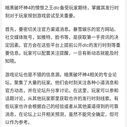
暗黑破坏神4的憎恨之王dlc备受玩家期待，掌握其发行时
刻对于玩家规划游戏尝试至关重要。
首先，要密切关注官方渠道消息。暴雪娱乐的官方网站、
社交媒体账号，如推特、脸书等，是获取第一手资讯的决
定因素。官方会在这些平台上提前公开dlc的发行时刻等重
要信息。玩家可以配置关注提醒，一旦有新动态就能及时
知晓。
游戏论坛也是不错的信息源。暗黑破坏神4相关的专业论
坛，聚集了大量的玩家。他们会时刻关注各种小道消息和
官方动态，并在论坛升分享讨论。在这里，玩家可以参和
话题讨论，从其他玩家那里获取也许的发行时刻线索。有
些玩家也许会根据自己的经验或者从其他渠道得到的可靠
消息，在论坛上公开相关预测，虽然不能完全确定，但可
以作为参考。