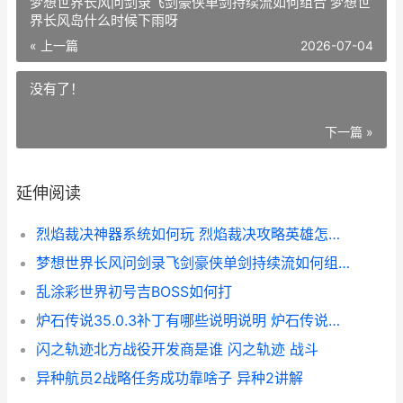
梦想世界长风问剑录飞剑豪侠单剑持续流如何组合 梦想世
界长风岛什么时候下雨呀
« 上一篇
2026-07-04
没有了！
下一篇 »
延伸阅读
烈焰裁决神器系统如何玩 烈焰裁决攻略英雄怎么选
梦想世界长风问剑录飞剑豪侠单剑持续流如何组合 梦想世界长风岛什么时候下雨呀
乱涂彩世界初号吉BOSS如何打
炉石传说35.0.3补丁有哪些说明说明 炉石传说最近补丁
闪之轨迹北方战役开发商是谁 闪之轨迹 战斗
异种航员2战略任务成功靠啥子 异种2讲解