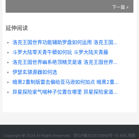
下一篇 »
延伸阅读
洛克王国世界功能辅助罗盘如何运用 洛克王国世界功率放大技能石
斗罗大陆零天青牛蟒如何玩 斗罗大陆天青藤
洛克王国世界幽系绝顶精灵是谁 洛克王国世界幽影树
伊瑟玄骐源器如何选
暗黑2重制版雷击偏给亚马逊如何加点 暗黑2重制版雷击和泰坦哪个好
异星探险家气喘种子位置在哪里 异星探险家道具介绍
Copyright © 2024 All Rights Reserved.
京ICP备2025129959号-10
XML地图