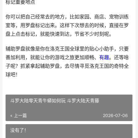
标记重要地点
你可以把自己经常去的地方，比如家园、商店、宠物训练
室等，用罗盘标记出来。这样下次想去的时候，直接在罗
盘上点击标记，就能快速到达，节省不少时刻呢。
辅助罗盘就像是你在洛克王国全球里的贴心小助手，只要
善加利用，就能让你的游戏之旅更加顺畅、
有趣
。还等啥
子呢？抓紧拿起辅助罗盘，去尽情寻觅洛克王国的奇特全
球吧！
斗罗大陆零天青牛蟒如何玩 斗罗大陆天青藤
« 上一篇
2026-07-06
没有了！