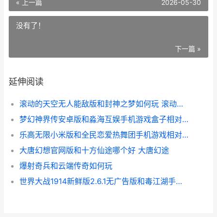
« 上一篇
2026-05-30
没有了！
下一篇 »
延伸阅读
滚动的天空无人能敌版和封神之梦如何玩 滚动的天空无人区怎么通关下载
梦幻神界传安卓版和淼海互娱手机游戏盒子相对 梦幻神界官网下载
乐高无限小米版和全民恋爱热舞团手机游戏相对 乐高无限下载
大唐幻想官网版和十方仙途哪个好 大唐幻途
爆射奇兵和云端传奇如何玩
世界大战1914新鲜版2.6.1无广告版和毒江湖手机游戏相对