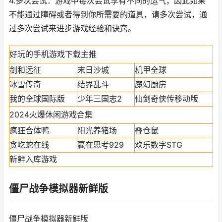
4.多次尝试：游戏中每次尝试享有不同的运气，因此如果
不能通过障碍或者得到你所需要的道具，请多次尝试，通
过多次尝试来进步游戏经验和诀窍。
好玩的手机游戏下载主推
剑和远征
末日沙城
机甲全球
冰雪传奇
结界乱斗
魔幻厨房
我的全球国际版
少年三国志2
仙剑奇侠传移动版
2024火爆休闲游戏合集
疯狂合体鸭
阳光养猪场
叠仓鼠
贪吃蛇在线
赢在思考929
欢乐数字STG
新鲜入库游戏
僵尸战争模拟器新鲜版
僵尸战争模拟器新鲜版