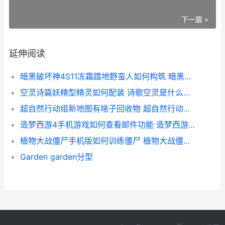
下一篇 »
延伸阅读
暗黑破坏神4S11冻霜踏地野蛮人如何构筑 暗黑破坏神4s11职业排行
空灵诗篇妖精型精灵如何配装 诗歌空灵是什么意思
超自然行动组新地图有啥子回收物 超自然行动组新地图
造梦西游4手机游戏如何查看邮件功能 造梦西游4手机版什么时候出的
植物大战僵尸手机版如何训练僵尸 植物大战僵尸手套
Garden garden分型