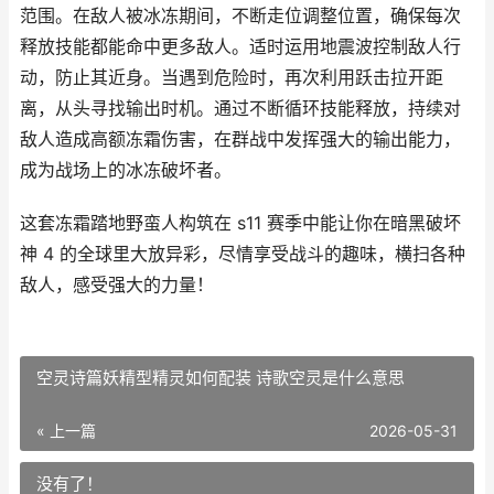
范围。在敌人被冰冻期间，不断走位调整位置，确保每次
释放技能都能命中更多敌人。适时运用地震波控制敌人行
动，防止其近身。当遇到危险时，再次利用跃击拉开距
离，从头寻找输出时机。通过不断循环技能释放，持续对
敌人造成高额冻霜伤害，在群战中发挥强大的输出能力，
成为战场上的冰冻破坏者。
这套冻霜踏地野蛮人构筑在 s11 赛季中能让你在暗黑破坏
神 4 的全球里大放异彩，尽情享受战斗的趣味，横扫各种
敌人，感受强大的力量！
空灵诗篇妖精型精灵如何配装 诗歌空灵是什么意思
« 上一篇
2026-05-31
没有了！