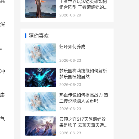
具
王者世界玩法铠英雄如何
组合阵型 王者荣耀铠的玩
法技巧2021
2026-06-29
深
猜你喜欢
归环如何养成
。
2026-06-23
梦乐园梅莉技能如何解析
冲
梦乐园咦她居然
2026-06-23
崖
热血传说如何提高战力 热
血传说能赚人民币吗
2026-06-23
气
云顶之弈S17天煞羁绊效
果是啥子 云顶天煞天选什
么意思
2026-06-23