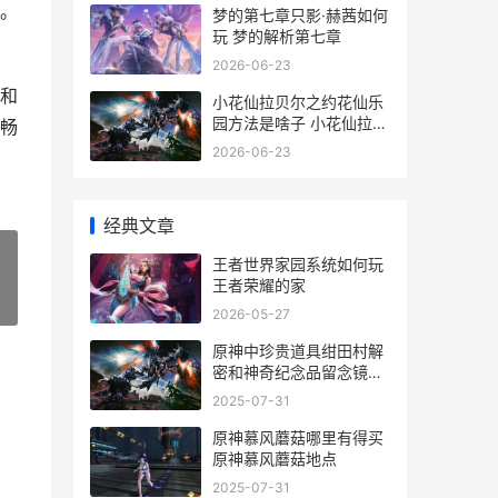
。
梦的第七章只影·赫茜如何
玩 梦的解析第七章
2026-06-23
和
小花仙拉贝尔之约花仙乐
园方法是啥子 小花仙拉贝
畅
尔之约页游互通版
2026-06-23
经典文章
王者世界家园系统如何玩
王者荣耀的家
»
2026-05-27
原神中珍贵道具绀田村解
密和神奇纪念品留念镜的
获取策略 原神珍贵的宝箱
2025-07-31
攻略
原神慕风蘑菇哪里有得买
原神慕风蘑菇地点
2025-07-31