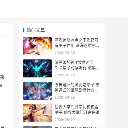
热门文章
深海迷航冰点之下海虾号
有啥子作用 深海迷航冰点
之下海虾号碎片位置
2026-06-30
暗黑破坏神4憎恨之王
DLC啥子时候发行 暗黑破
坏神4憎恨之王和憎恨之
2026-06-29
采
躯有什么区别
原神逢归的谶羽是啥子 原
位
神逢归的谶羽剧情什么时
候
2026-06-29
仙界大掌门开宗礼包包含
啥子 仙界大掌门开宗是谁
2026-06-29