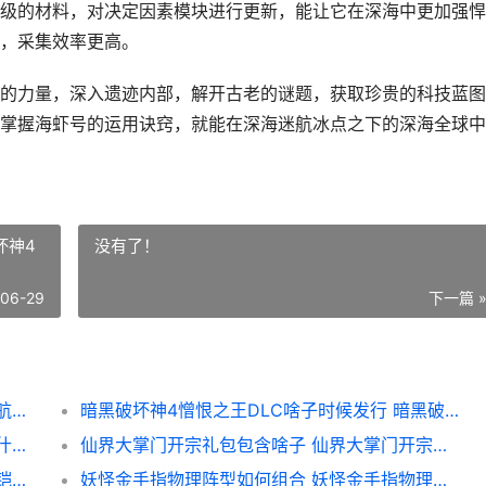
级的材料，对决定因素模块进行更新，能让它在深海中更加强悍
，采集效率更高。
的力量，深入遗迹内部，解开古老的谜题，获取珍贵的科技蓝图
掌握海虾号的运用诀窍，就能在深海迷航冰点之下的深海全球中
坏神4
没有了！
-06-29
下一篇 
深海迷航冰点之下海虾号有啥子作用 深海迷航冰点之下海虾号碎片位置
暗黑破坏神4憎恨之王DLC啥子时候发行 暗黑破坏神4憎恨之王和憎恨之躯有什么区别
原神逢归的谶羽是啥子 原神逢归的谶羽剧情什么时候
仙界大掌门开宗礼包包含啥子 仙界大掌门开宗是谁
王者世界玩法铠英雄如何组合阵型 王者荣耀铠的玩法技巧2021
妖怪金手指物理阵型如何组合 妖怪金手指物理免疫怎么打