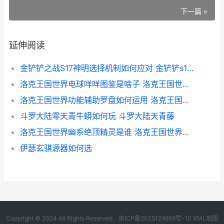
下一篇 »
延伸阅读
金铲铲之战S17神明选择机制如何应对 金铲铲s1神将
洛克王国世界电球咩咩图鉴是啥子 洛克王国世界电球咩咩
洛克王国世界功能辅助罗盘如何运用 洛克王国世界功率放大技能石
斗罗大陆零天青牛蟒如何玩 斗罗大陆天青藤
洛克王国世界幽系绝顶精灵是谁 洛克王国世界幽影树
伊瑟玄骐源器如何选
Copyright © 2024 All Rights Reserved.
京ICP备2025129959号-10
XML地图