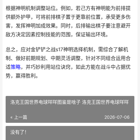
根据神明机制调整站位。例如，若己方有神明能为前排提
供额外护甲，可将前排棋子置于更靠前位置，承受更多伤
害，发挥神明加成效果。同时，后排输出棋子要注意避开
敌方决定因素控制技能的范围，保证输出环境。
总之，应对金铲铲之战s17神明选择机制，需综合了解机
制、做好前期规划、中期灵活调整，针对不同组合运用合
适
策略
，并巧妙利用站位诀窍，如此方能在战斗中占据优
势，赢得胜利。
洛克王国世界电球咩咩图鉴是啥子 洛克王国世界电球咩咩
« 上一篇
2026-07-06
没有了！